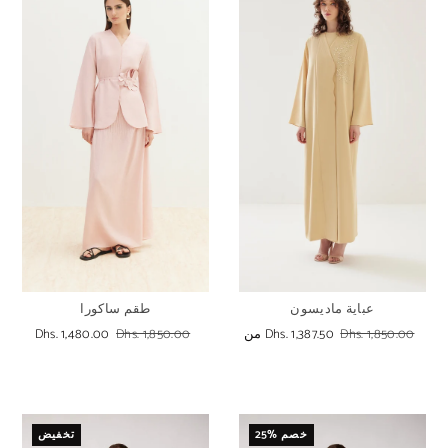
عباية ماديسون
طقم ساكورا
Dhs. 1,850.00
Dhs. 1,387.50
من
Dhs. 1,480.00
Dhs. 1,850.00
25% خصم
تخفيض