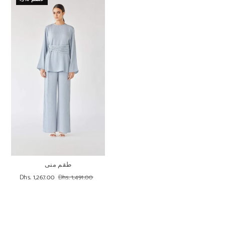
طقم منى
Dhs. 1,267.00
Dhs. 1,491.00