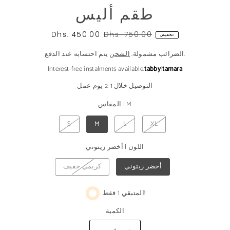
طقم أليس
Dhs. 450.00
Dhs. 750.00
تخفيض
يتم احتسابه عند الدفع.
الضرائب مشمولة.
الشحن
Interest-free instalments available.
tabby
|
tamara
التوصيل خلال 1-2 يوم عمل
M
|
المقاس
S
M
L
XL
اللون
|
أخضر زيتوني
أخضر زيتوني
كريمي خفيف
المتبقي 1 فقط!
الكمية