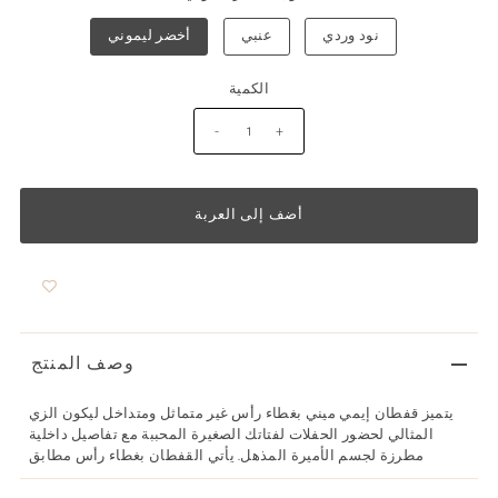
نود وردي
عنبي
أخضر ليموني
الكمية
-
+
وصف المنتج
يتميز قفطان إيمي ميني بغطاء رأس غير متماثل ومتداخل ليكون الزي
المثالي لحضور الحفلات لفتاتك الصغيرة المحببة مع تفاصيل داخلية
مطرزة لجسم الأميرة المذهل. يأتي القفطان بغطاء رأس مطابق