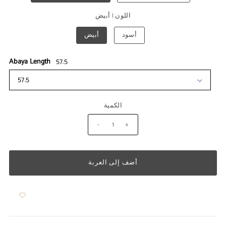
اللون
|
أبيض
أسود
أبيض
Abaya Length
57.5
57.5
الكمية
-
+