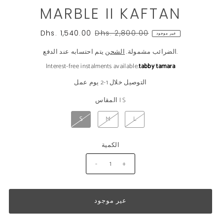
MARBLE II KAFTAN
Dhs. 1,540.00
Dhs. 2,800.00
عير موجود
يتم احتسابه عند الدفع.
الضرائب مشمولة.
الشحن
Interest-free instalments available.
tabby
|
tamara
التوصيل خلال 1-2 يوم عمل
S
|
المقاس
S
M
L
الكمية
-
+