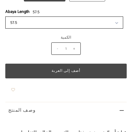
Abaya Length
57.5
57.5
الكمية
-
+
وصف المنتج