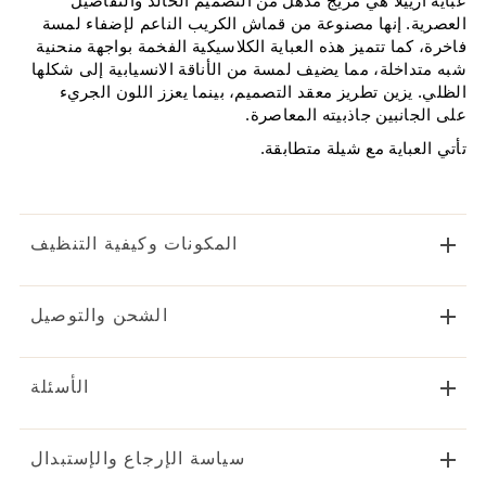
عباية أرييلا هي مزيج مذهل من التصميم الخالد والتفاصيل 
العصرية. إنها مصنوعة من قماش الكريب الناعم لإضفاء لمسة 
فاخرة، كما تتميز هذه العباية الكلاسيكية الفخمة بواجهة منحنية 
شبه متداخلة، مما يضيف لمسة من الأناقة الانسيابية إلى شكلها 
الظلي. يزين تطريز معقد التصميم، بينما يعزز اللون الجريء 
على الجانبين جاذبيته المعاصرة. 
تأتي العباية مع شيلة متطابقة.
المكونات وكيفية التنظيف
الشحن والتوصيل
الأسئلة
سياسة الإرجاع والإستبدال