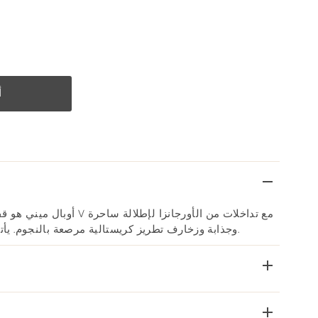
أوبال ميني هو قفطان للأطفال 
وجذابة وزخارف تطريز كريستالية مرصعة بالنجوم. يأتي القفطان بربطة رأس مطابقة.