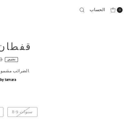
الحساب
0
قفطان 
0
تخفيض
يتم احتسابه عند الدفع.
الضرائب مشمول
bby
|
tamara
8-9 سنوات