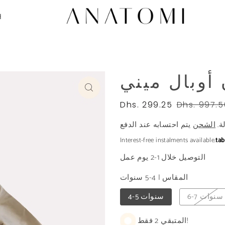
H
أوبال ميني
Dhs. 299.25
Dhs. 997.5
ة.
الشحن
Interest-free instalments available.
ta
التوصيل خلال 1-2 يوم عمل
المقاس
|
4-5 سنوات
6-7 سنوات
4-5 سنوات
المتبقي 2 فقط!